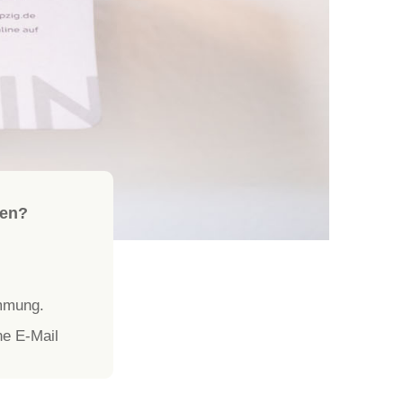
hen?
immung.
ne E-Mail