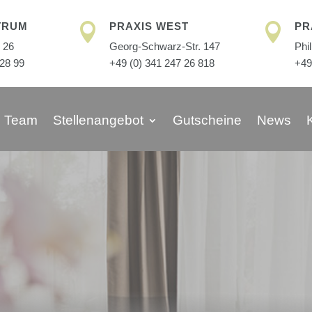
TRUM
PRAXIS WEST
PR


 26
Georg-Schwarz-Str. 147
Phi
 28 99
+49 (0) 341 247 26 818
+49
Team
Stellenangebot
Gutscheine
News