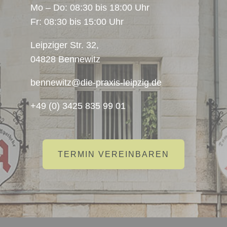
Mo – Do: 08:30 bis 18:00 Uhr
Fr: 08:30 bis 15:00 Uhr
Leipziger Str. 32,
04828 Bennewitz
bennewitz@die-praxis-leipzig.de
+49 (0) 3425 835 99 01
TERMIN VEREINBAREN